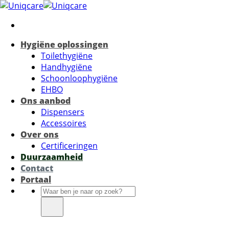
Ga
naar
inhoud
Hygiëne oplossingen
Toilethygiëne
Handhygiëne
Schoonloophygiëne
EHBO
Ons aanbod
Dispensers
Accessoires
Over ons
Certificeringen
Duurzaamheid
Contact
Portaal
Zoeken
naar: