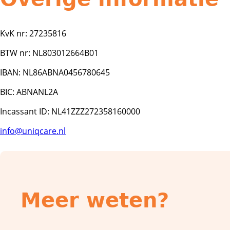
KvK nr: 27235816
BTW nr: NL803012664B01
IBAN: NL86ABNA0456780645
BIC: ABNANL2A
Incassant ID: NL41ZZZ272358160000
info@uniqcare.nl
Meer weten?